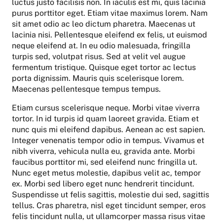
luctus justo facilisis non. In iaculis est mi, quis lacinia
purus porttitor eget. Etiam vitae maximus lorem. Nam
sit amet odio ac leo dictum pharetra. Maecenas ut
lacinia nisi. Pellentesque eleifend ex felis, ut euismod
neque eleifend at. In eu odio malesuada, fringilla
turpis sed, volutpat risus. Sed at velit vel augue
fermentum tristique. Quisque eget tortor ac lectus
porta dignissim. Mauris quis scelerisque lorem.
Maecenas pellentesque tempus tempus.
Etiam cursus scelerisque neque. Morbi vitae viverra
tortor. In id turpis id quam laoreet gravida. Etiam et
nunc quis mi eleifend dapibus. Aenean ac est sapien.
Integer venenatis tempor odio in tempus. Vivamus et
nibh viverra, vehicula nulla eu, gravida ante. Morbi
faucibus porttitor mi, sed eleifend nunc fringilla ut.
Nunc eget metus molestie, dapibus velit ac, tempor
ex. Morbi sed libero eget nunc hendrerit tincidunt.
Suspendisse ut felis sagittis, molestie dui sed, sagittis
tellus. Cras pharetra, nisl eget tincidunt semper, eros
felis tincidunt nulla, ut ullamcorper massa risus vitae